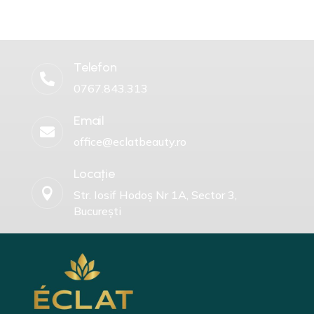
Telefon

0767.843.313
Email

office@eclatbeauty.ro
Locație

Str. Iosif Hodoș Nr 1A, Sector 3,
București