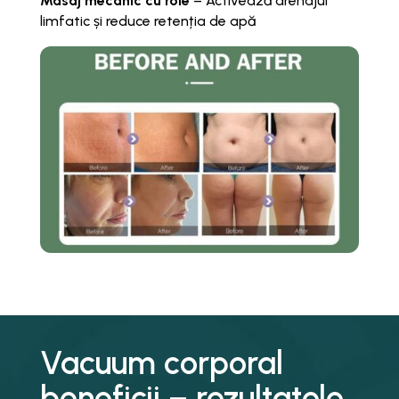
Masaj mecanic cu role
– Activează drenajul
limfatic și reduce retenția de apă
Vacuum corporal
beneficii – rezultatele