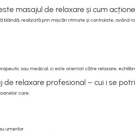
este masajul de relaxare și cum acțion
blândă, realizată prin mișcări ritmate și controlate, având rol
apeutic sau medical, ci este orientat către relaxare, echilibru
 de relaxare profesional – cui i se potr
oanelor care:
sau umerilor