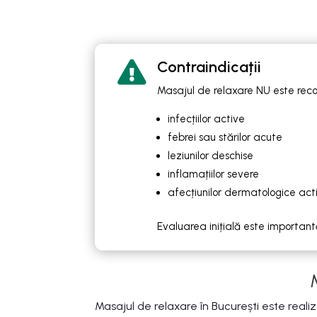
Contraindicații

Masajul de relaxare NU este rec
infecțiilor active
febrei sau stărilor acute
leziunilor deschise
inflamațiilor severe
afecțiunilor dermatologice act
Evaluarea inițială este importantă
Masajul de relaxare în București este realizat