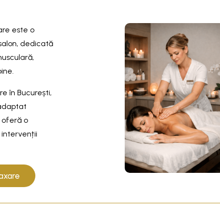
are este o
salon, dedicată
musculară,
ine.
e în București,
 adaptat
j oferă o
 intervenții
axare