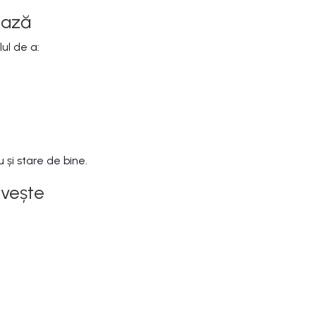
ează
ul de a:
 și stare de bine.
ivește