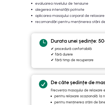
evaluarea nivelului de tensiune
alegerea intensității potrivite
aplicarea masajului corporal de relaxare
recomandări pentru menținerea stării d
Durata unei ședințe: 5

✔ procedură confortabilă
✔ fără durere
✔ fără timp de recuperare
De câte ședințe de mas

Frecvența masajului de relaxare es
pentru relaxare ocazională: la 
pentru menținerea stării de bin