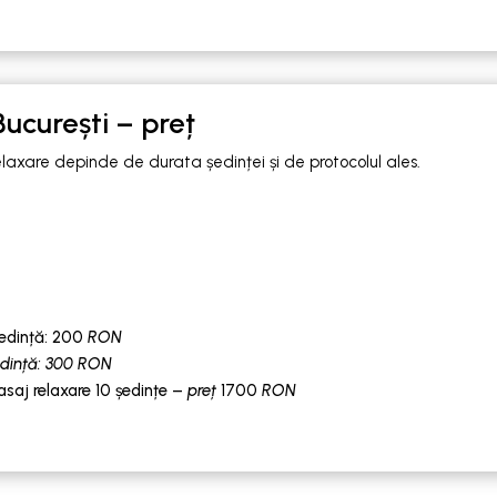
ucurești – preț
laxare depinde de durata ședinței și de protocolul ales.
edință: 200
RON
edință: 300 RON
aj relaxare 10 ședințe –
preț
1700
RON