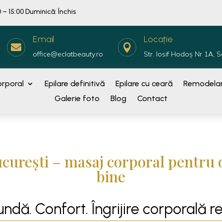
 – 15:00 Duminică: Închis
Email
Locație


office@eclatbeauty.ro
Str. Iosif Hodoș Nr 1A, S
rporal
Epilare definitivă
Epilare cu ceară
Remodelar
Galerie foto
Blog
Contact
ucurești – masaj corporal pentru d
bine
ndă. Confort. Îngrijire corporală re