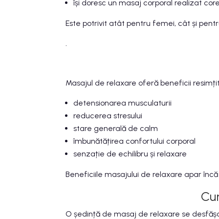
își doresc un masaj corporal realizat core
Este potrivit atât pentru femei, cât și pentr
.
Masajul de relaxare oferă beneficii resimți
detensionarea musculaturii
reducerea stresului
stare generală de calm
îmbunătățirea confortului corporal
senzație de echilibru și relaxare
Beneficiile masajului de relaxare apar încă 
Cu
O ședință de masaj de relaxare se desfășo