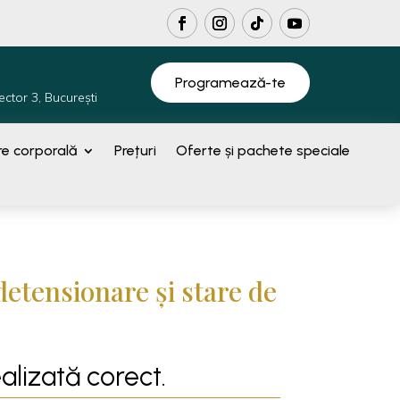
Programează-te
ector 3, București
e corporală
Prețuri
Oferte și pachete speciale
etensionare și stare de
alizată corect.