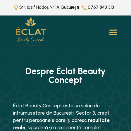
Str. Iosif Hodoș Nr 1A, București
0767 843 313


Despre Éclat Beauty
Concept
Éclat Beauty Concept este un salon de
infrumusetare din București, Sector 3, creat
pentru persoanele care își doresc
rezultate
reale
, siguranță și o experiență complet