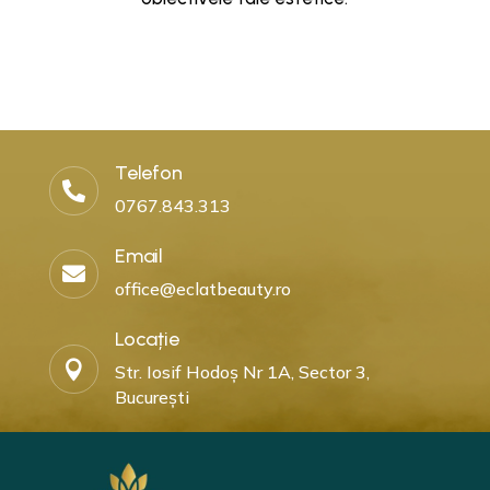
Telefon

0767.843.313
Email

office@eclatbeauty.ro
Locație

Str. Iosif Hodoș Nr 1A, Sector 3,
București