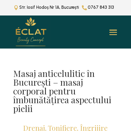
Str. Iosif Hodoș Nr 1A, București
0767 843 313


Masaj anticelulitic în
București – masaj
corporal pentru
îmbunătățirea aspectului
pielii
Drenaj. Tonifiere. Îngrijire