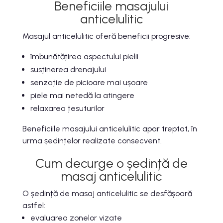
Beneficiile masajului
anticelulitic
Masajul anticelulitic oferă beneficii progresive:
îmbunătățirea aspectului pielii
susținerea drenajului
senzație de picioare mai ușoare
piele mai netedă la atingere
relaxarea țesuturilor
Beneficiile masajului anticelulitic apar treptat, în
urma ședințelor realizate consecvent.
Cum decurge o ședință de
masaj anticelulitic
O ședință de masaj anticelulitic se desfășoară
astfel:
evaluarea zonelor vizate