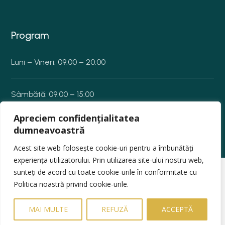
Program
Luni – Vineri: 09:00 – 20:00
Sâmbătă: 09:00 – 15:00
Apreciem confidențialitatea
Duminică: Închis
dumneavoastră
Acest site web folosește cookie-uri pentru a îmbunătăți
experiența utilizatorului. Prin utilizarea site-ului nostru web,
sunteți de acord cu toate cookie-urile în conformitate cu
© 2025
ECLAT BEAUTY CONCEPT SRL –
Toate
Politica noastră privind cookie-urile.
drepturile rezervate
MAI MULTE
REFUZĂ
ACCEPTĂ
Powerd by
Xstart
, Marketing by
Well Chosen Words