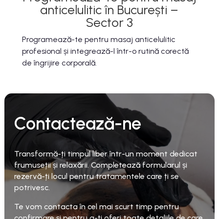
anticelulitic în București –
Sector 3
Programează-te pentru masaj anticelulitic
profesional și integrează-l într-o rutină corectă
de îngrijire corporală.
Contactează-ne
Transformă-ți timpul liber într-un moment dedicat
frumuseții și relaxării. Completează formularul și
rezervă-ți locul pentru tratamentele care ți se
potrivesc.
Te vom contacta în cel mai scurt timp pentru
confirmare și pentru a-ți oferi toate detaliile de care