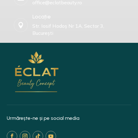
office@eclatbeauty.ro
Locație

Str. Iosif Hodoș Nr 1A, Sector 3,
București
Urmărește-ne și pe social media