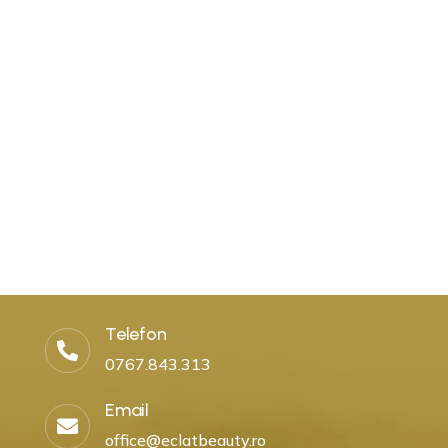
Telefon

0767.843.313
Email

office@eclatbeauty.ro