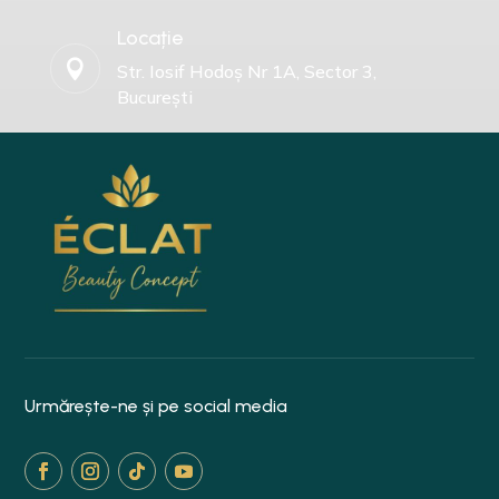
Locație

Str. Iosif Hodoș Nr 1A, Sector 3,
București
Urmărește-ne și pe social media