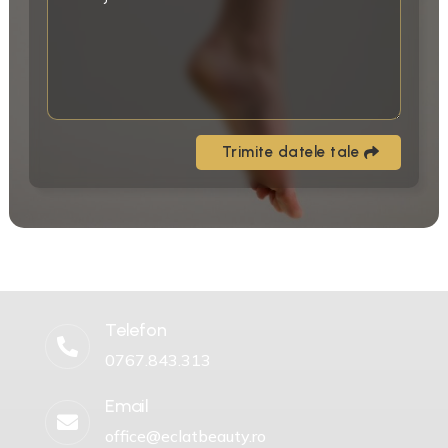
Trimite datele tale
Telefon

0767.843.313
Email

office@eclatbeauty.ro