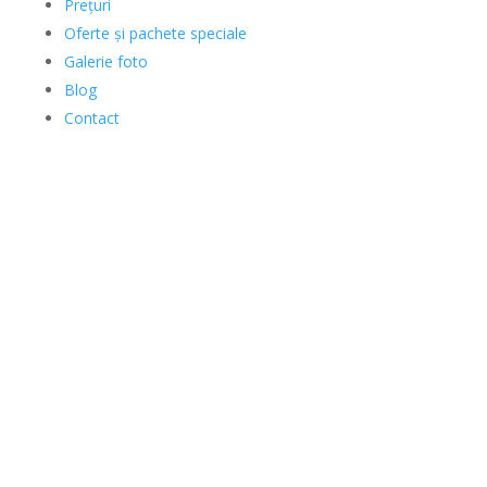
Prețuri
Oferte și pachete speciale
Galerie foto
Blog
Contact
Tratamente faciale
Răsfață-ți tenul cu tratamente faciale avansate,
adaptate fiecărui tip de piele. D
e la curățare și
hidratare, până la rejuvenare și lifting non-
invaziv
, oferim soluții sigure și eficiente pentru un ten