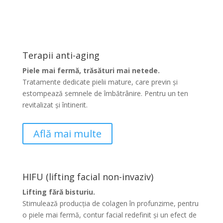
mai luminos, uniform și vizibil întinerit.
Terapii anti-aging
Piele mai fermă, trăsături mai netede.
Tratamente dedicate pielii mature, care previn și
estompează semnele de îmbătrânire. Pentru un ten
revitalizat și întinerit.
Află mai multe
HIFU (lifting facial non-invaziv)
Lifting fără bisturiu.
Stimulează producția de colagen în profunzime, pentru
o piele mai fermă, contur facial redefinit și un efect de