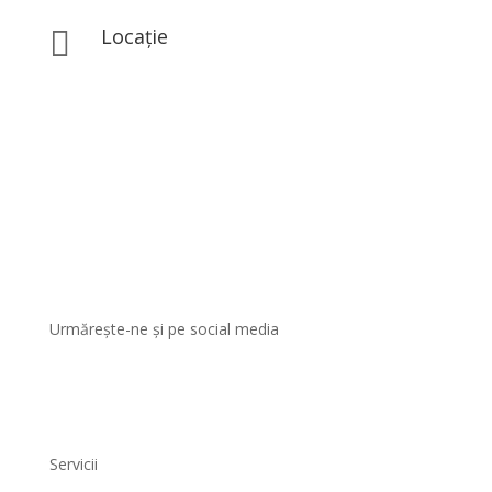
office@eclatbeauty.ro
Locație

Str. Iosif Hodoș Nr 1A, Sector 3, București
Urmărește-ne și pe social media
Servicii