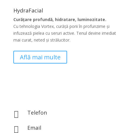
HydraFacial
Curățare profundă, hidratare, luminozitate.
Cu tehnologia Vortex, curăță porii în profunzime și
infuzează pielea cu seruri active. Tenul devine imediat
mai curat, neted și strălucitor.
Află mai multe
Telefon

0767.843.313
Email
