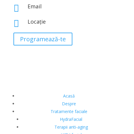
0767 843 313
Email

office@eclatbeauty.ro
Locație

Str. Iosif Hodoș Nr 1A, Sector 3, București
Programează-te
Acasă
Despre
Tratamente faciale
HydraFacial
Terapii anti-aging