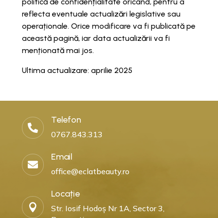
politică de confidențialitate oricând, pentru a
reflecta eventuale actualizări legislative sau
operaționale. Orice modificare va fi publicată pe
această pagină, iar data actualizării va fi
menționată mai jos.
Ultima actualizare: aprilie 2025
Telefon

0767.843.313
Email

office@eclatbeauty.ro
Locație

Str. Iosif Hodoș Nr 1A, Sector 3,