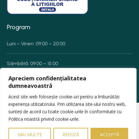
Program
Luni – Vineri: 09:00 – 20:00
Sâmbătă: 09:00 – 15:00
Apreciem confidențialitatea
Duminică: Închis
dumneavoastră
Acest site web folosește cookie-uri pentru a îmbunătăți
experiența utilizatorului. Prin utilizarea site-ului nostru web,
sunteți de acord cu toate cookie-urile în conformitate cu
© 2025
ECLAT BEAUTY CONCEPT SRL –
Toate
Politica noastră privind cookie-urile.
drepturile rezervate
MAI MULTE
REFUZĂ
ACCEPTĂ
Powerd by
Xstart
, Marketing by
Well Chosen Words