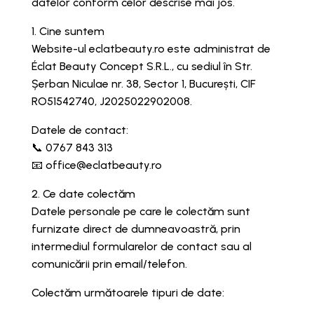
datelor conform celor descrise mai jos.
1. Cine suntem
Website-ul eclatbeauty.ro este administrat de
Éclat Beauty Concept S.R.L., cu sediul în Str.
Șerban Niculae nr. 38, Sector 1, București, CIF
RO51542740, J2025022902008.
Datele de contact:
📞 0767 843 313
📧 office@eclatbeauty.ro
2. Ce date colectăm
Datele personale pe care le colectăm sunt
furnizate direct de dumneavoastră, prin
intermediul formularelor de contact sau al
comunicării prin email/telefon.
Colectăm următoarele tipuri de date: