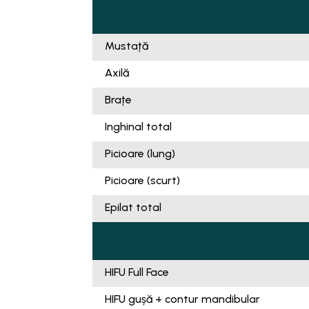
Mustață
Axilă
Brațe
Inghinal total
Picioare (lung)
Picioare (scurt)
Epilat total
HIFU Full Face
HIFU gușă + contur mandibular