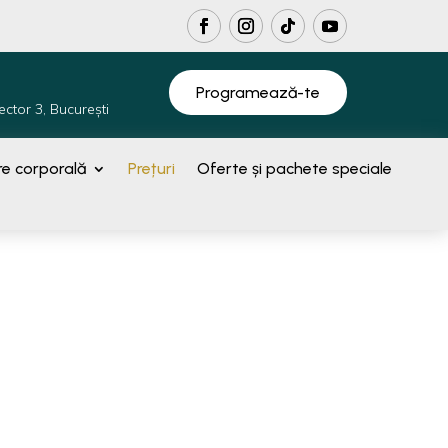
Programează-te
ector 3, București
e corporală
Prețuri
Oferte și pachete speciale