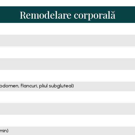
Remodelare corporală
bdomen, flancuri, pliul subgluteal)
min)