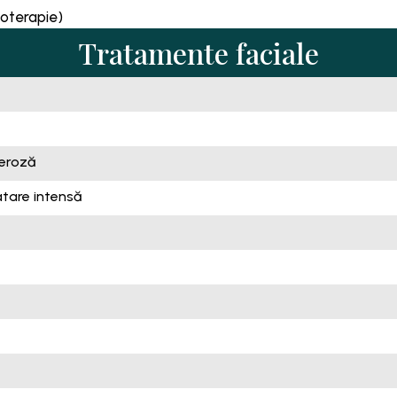
soterapie)
Tratamente faciale
peroză
atare intensă