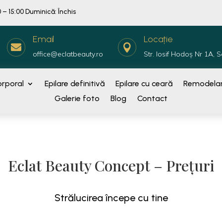
 – 15:00 Duminică: Închis
Email
Locație


office@eclatbeauty.ro
Str. Iosif Hodoș Nr 1A, S
rporal
Epilare definitivă
Epilare cu ceară
Remodelar
Galerie foto
Blog
Contact
Eclat Beauty Concept – Prețuri
Strălucirea începe cu tine