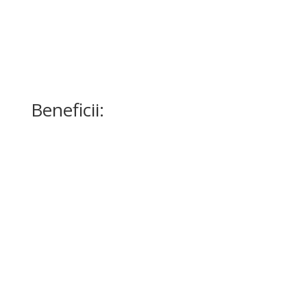
Beneficii:
Lifting vizibil și natural
HIFU ridică și tonifiază pielea lăsată, redând fermitatea
feței și conturului mandibular.