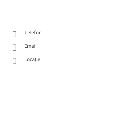
Telefon

0767.843.313
Email

office@eclatbeauty.ro
Locație

Str. Iosif Hodoș Nr 1A, Sector 3, București