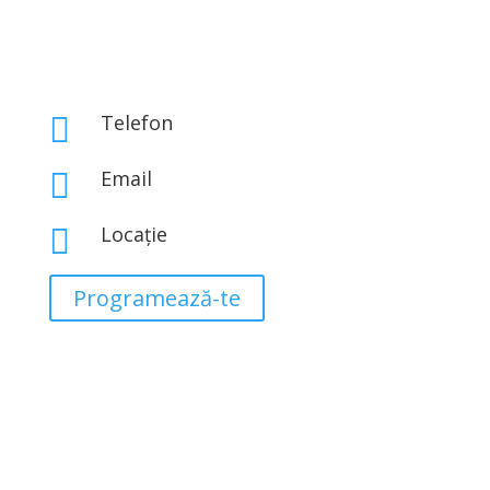
Telefon

0767 843 313
Email

office@eclatbeauty.ro
Locație

Str. Iosif Hodoș Nr 1A, Sector 3, București
Programează-te