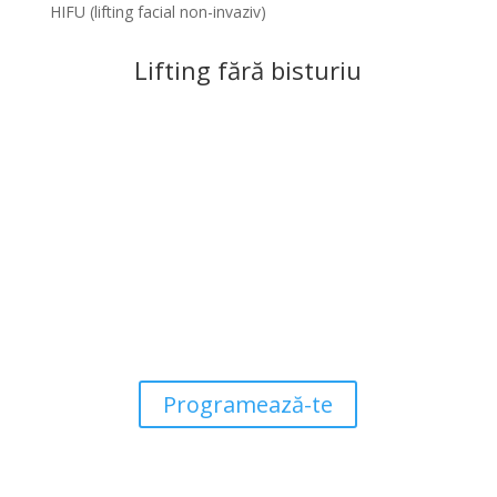
HIFU (lifting facial non-invaziv)
Lifting fără bisturiu
Ce este HIFU?
HIFU (High-Intensity Focused Ultrasound)
este o
tehnologie inovatoare care folosește ultrasunete
concentrate pentru a pătrunde în profunzimea pielii și a
stimula producția naturală de colagen și elastină. Acest
proces determină fermitatea, ridicarea și remodelarea
conturului facial fără intervenții chirurgicale.
Programează-te