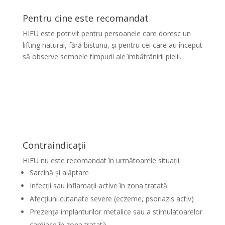
Pentru cine este recomandat
HIFU este potrivit pentru persoanele care doresc un
lifting natural, fără bisturiu, și pentru cei care au început
să observe semnele timpurii ale îmbătrânirii pielii.
Contraindicații
HIFU nu este recomandat în următoarele situații:
Sarcină și alăptare
Infecții sau inflamații active în zona tratată
Afecțiuni cutanate severe (eczeme, psoriazis activ)
Prezența implanturilor metalice sau a stimulatoarelor
cardiace în zona tratată