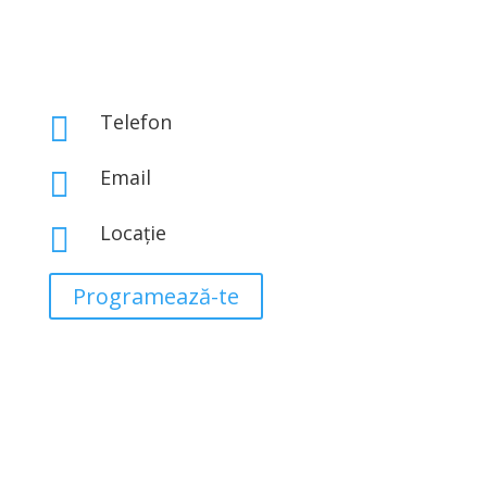
Telefon

0767 843 313
Email

office@eclatbeauty.ro
Locație

Str. Iosif Hodoș Nr 1A, Sector 3, București
Programează-te