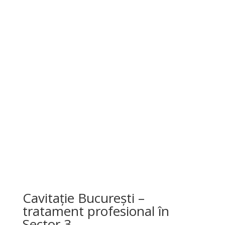
funcționează?
Cavitația funcționează prin emiterea de unde
ultrasonice de joasă frecvență, care creează microbule
în țesutul adipos. Acestea determină spargerea
celulelor de grăsime, iar lipidele eliberate sunt eliminate
treptat prin sistemul limfatic și metabolic.
✔ fără durere
✔ fără incizii
✔ fără timp de recuperare
✔ rezultate vizibile încă de la primele ședințe
Cavitație București –
tratament profesional în
Sector 3