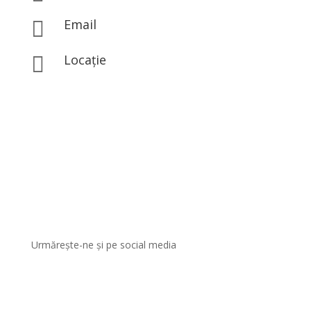
0767.843.313
Email

office@eclatbeauty.ro
Locație

Str. Iosif Hodoș Nr 1A, Sector 3, București
Urmărește-ne și pe social media