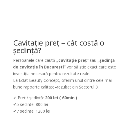
Cavitație preț – cât costă o
ședință?
Persoanele care caută
„cavitație preț”
sau
„ședință
de cavitație în București”
vor să știe exact care este
investiția necesară pentru rezultate reale.
La Éclat Beauty Concept, oferim unul dintre cele mai
bune rapoarte calitate–rezultat din Sectorul 3.
✔ Preț / ședință:
200 lei ( 60min )
✔5 sedinte: 800 lei
✔7 sedinte: 1200 lei