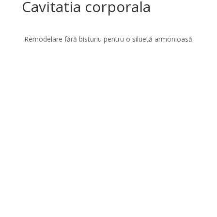
Cavitatia corporala
Remodelare fără bisturiu pentru o siluetă armonioasă
Cavitația este o procedură non-invazivă de remodelare
care folosește unde ultrasonice pentru a sparge
celulele de grăsime din zonele cu depozite localizate.
La Éclat Beauty Concept, cavitația acționează precis și
eficient, ajutând la reducerea circumferinței,
combaterea celulitei și redefinirea conturului corporal.
Este un tratament sigur, nedureros și ideal pentru
persoanele care doresc o schimbare vizibilă, fără
intervenții chirurgicale.
Ce este cavitația și cum