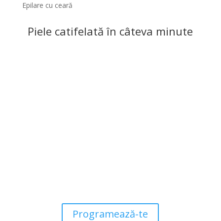
Epilare cu ceară
Piele catifelată în câteva minute
De ce să alegi epilarea cu
ceară?
Epilarea cu ceară
este o metodă rapidă și eficientă
de îndepărtare a părului nedorit, care oferă rezultate
netede și de durată. Ceara aderă bine la firele de păr,
eliminându-le de la rădăcină, ceea ce face ca pielea să
rămână fină pentru câteva săptămâni. Este potrivită
pentru orice zonă a corpului și poate fi folosită atât de
femei, cât și de bărbați.
Programează-te