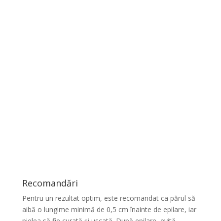
Exfoliere naturală
Procedura elimină și celulele moarte de pe suprafața
pielii, lăsând-o mai fină și mai luminoasă.
Recomandări
Pentru un rezultat optim, este recomandat ca părul să
aibă o lungime minimă de 0,5 cm înainte de epilare, iar
pielea să fie curată și uscată. După epilare, evită