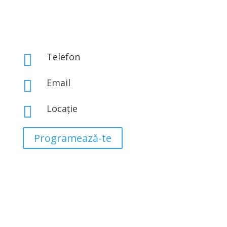
Telefon

0767 843 313
Email

office@eclatbeauty.ro
Locație

Str. Iosif Hodoș Nr 1A, Sector 3, București
Programează-te