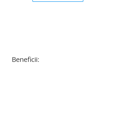
Beneficii:
Piele netedă pentru mai mult timp