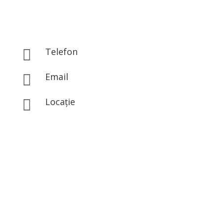
Telefon

0767.843.313
Email

office@eclatbeauty.ro
Locație

Str. Iosif Hodoș Nr 1A, Sector 3, București