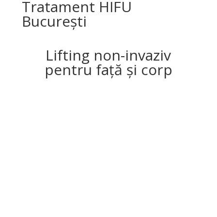
Tratament HIFU
București
Lifting non-invaziv
pentru față și corp
HIFU (High-Intensity Focused Ultrasound)
este o
tehnologie avansată ce oferă lifting, fermitate și
remodelare, fără injecții și fără recuperare. La Éclat
Beauty Concept, tratamentul HIFU este realizat
profesionist, folosind echipamente premium și
protocoale sigure.
Este soluția ideală pentru cei care caută tratament
HIFU București cu rezultate reale și aspect natural.