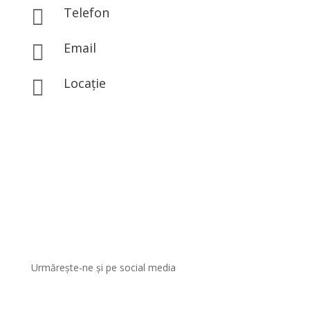
Telefon

0767.843.313
Email

office@eclatbeauty.ro
Locație

Str. Iosif Hodoș Nr 1A, Sector 3, București
Urmărește-ne și pe social media