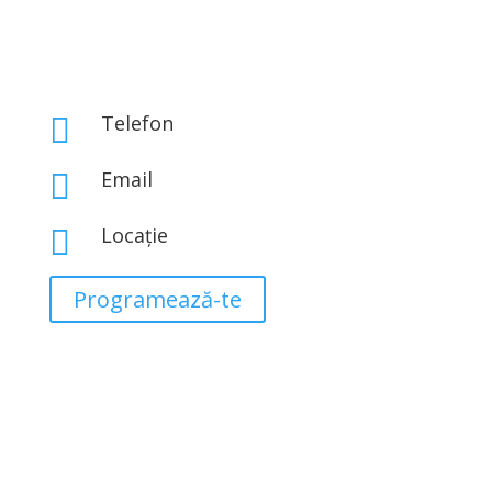
Telefon

0767 843 313
Email

office@eclatbeauty.ro
Locație

Str. Iosif Hodoș Nr 1A, Sector 3, București
Programează-te