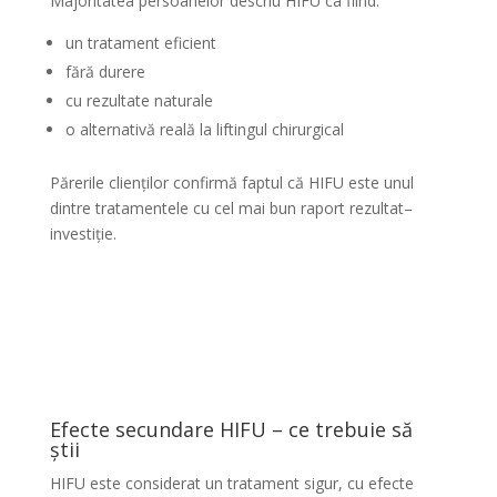
Majoritatea persoanelor descriu HIFU ca fiind:
un tratament eficient
fără durere
cu rezultate naturale
o alternativă reală la liftingul chirurgical
Părerile clienților confirmă faptul că HIFU este unul
dintre tratamentele cu cel mai bun raport rezultat–
investiție.
Efecte secundare HIFU – ce trebuie să
știi
HIFU este considerat un tratament sigur, cu efecte