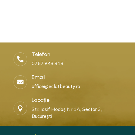
Telefon

0767.843.313
Email

office@eclatbeauty.ro
Locație

Str. Iosif Hodoș Nr 1A, Sector 3,
București