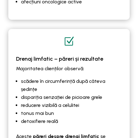
afecțiuni oncologice active
Z
Drenaj limfatic – păreri și rezultate
Majoritatea clienților observă:
scădere în circumferință după câteva
ședințe
dispariția senzației de picioare grele
reducere vizibilă a celulitei
tonus mai bun
detoxifiere reală
Aceste
păreri despre drenaj limfatic
se