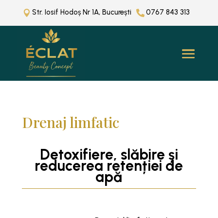
Str. Iosif Hodoș Nr 1A, București
0767 843 313


Drenaj limfatic
Detoxifiere, slăbire și
reducerea retenției de
apă